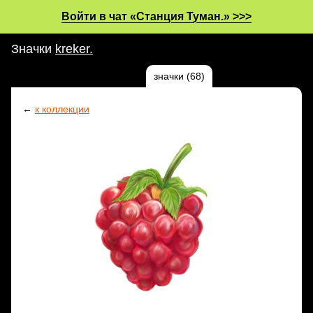
Войти в чат «Станция Туман.» >>>
Значки
kreker.
инфо
фотографии (0)
значки (68)
ещё
←
к коллекции